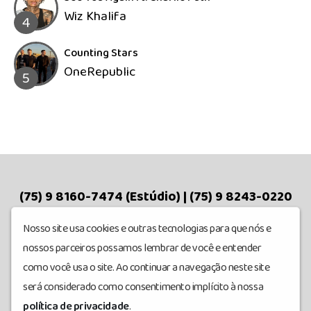
Wiz Khalifa
4
Counting Stars
OneRepublic
5
(75) 9 8160-7474 (Estúdio) | (75) 9 8243-0220
(Comercial) | (75) 9 8199-2120 (Adm.) |
Nosso site usa cookies e outras tecnologias para que nós e
@estacaofm101.9 |
nossos parceiros possamos lembrar de você e entender
estacaofm.santaluz@gmail.com | Av. Nilton
como você usa o site. Ao continuar a navegação neste site
Oliveira Santos, 20, Empresarial Joelcio Martins
será considerado como consentimento implícito à nossa
da Silva, 1º andar, Sala 18 – Centro. CEP: 48.880-
política de privacidade
.