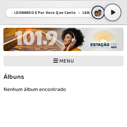
NDRO & LEONARDO E Por Voce Que Canto • LEANDRO & LEONARDO E 
MENU
Álbuns
Nenhum álbum encontrado