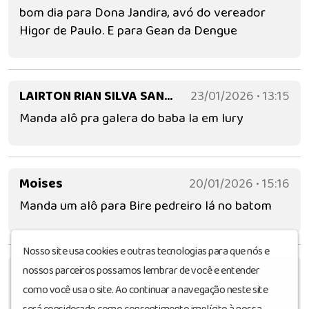
bom dia para Dona Jandira, avó do vereador
Higor de Paulo. E para Gean da Dengue
LAIRTON RIAN SILVA SANTOS
23/01/2026 • 13:15
Manda alô pra galera do baba la em Iury
Moises
20/01/2026 • 15:16
Manda um alô para Bire pedreiro lá no batom
Nosso site usa cookies e outras tecnologias para que nós e
Marco Aurélio Rego
07/01/2026 • 14:47
nossos parceiros possamos lembrar de você e entender
como você usa o site. Ao continuar a navegação neste site
Boa tarde mandei aí um alô para Nego Anildo no