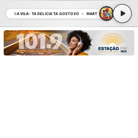
O DA VILA- TA DELICIA TA GOSTOSO • MARTINHO DA VILA- TA DELICI