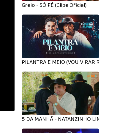
Grelo - SÓ FÉ (Clipe Oficial)
PILANTRA E MEIO (VOU VIRAR RUEIRO) - Eric 
5 DA MANHÃ - NATANZINHO LIMA E RAI SAI