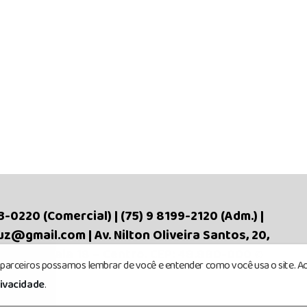
3-0220 (Comercial) | (75) 9 8199-2120 (Adm.) |
@gmail.com | Av. Nilton Oliveira Santos, 20,
1º andar, Sala 18 – Centro. CEP: 48.880-000
©
s parceiros possamos lembrar de você e entender como você usa o site. Ao
rivacidade
.